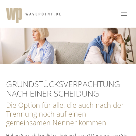
Zum
Inhalt
springen
GRUNDSTÜCKSVERPACHTUNG
NACH EINER SCHEIDUNG
Die Option für alle, die auch nach der
Trennung noch auf einen
gemeinsamen Nenner kommen
Haben Sie sich kürzlich scheiden lassen? Dann müssen Sie