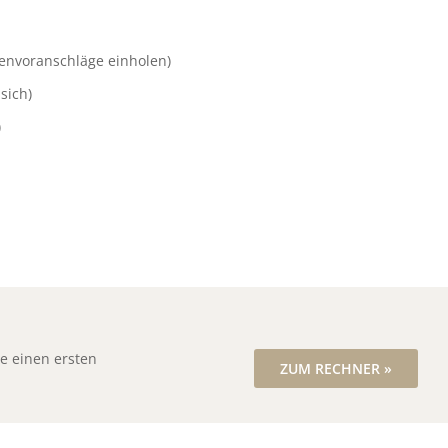
envoranschläge einholen)
sich)
)
ie einen ersten
ZUM RECHNER »