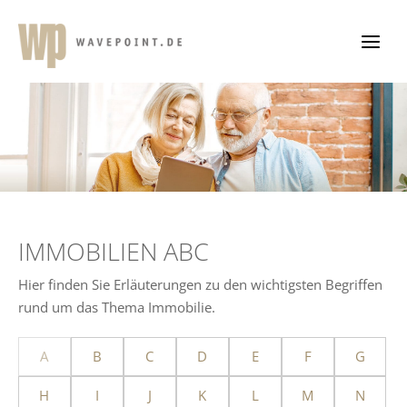
Zum
Inhalt
springen
IMMOBILIEN ABC
Hier finden Sie Erläuterungen zu den wichtigsten Begriffen
rund um das Thema Immobilie.
A
B
C
D
E
F
G
H
I
J
K
L
M
N