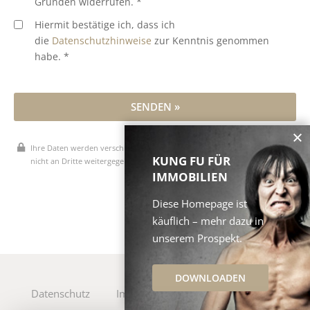
Gründen widerrufen. *
Hiermit bestätige ich, dass ich
die
Datenschutzhinweise
zur Kenntnis genommen
habe. *
SENDEN »
Ihre Daten werden verschlüsselt übertragen, vertraulich behandelt und
KUNG FU FÜR
nicht an Dritte weitergegeben.
IMMOBILIEN
* Pflichtfelder
Diese Homepage ist
käuflich – mehr dazu in
unserem Prospekt.
DOWNLOADEN
Datenschutz
Impressum
Cookie-Verwaltung