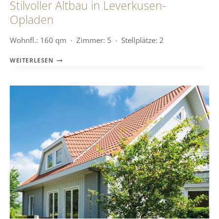
Stilvoller Altbau in Leverkusen-
Opladen
Wohnfl.: 160 qm · Zimmer: 5 · Stellplätze: 2
STILVOLLER
WEITERLESEN
ALTBAU
IN
LEVERKUSEN-
OPLADEN