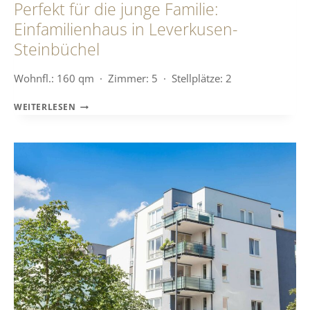
Perfekt für die junge Familie:
Einfamilienhaus in Leverkusen-
Steinbüchel
Wohnfl.: 160 qm · Zimmer: 5 · Stellplätze: 2
PERFEKT
WEITERLESEN
FÜR
DIE
JUNGE
FAMILIE:
EINFAMILIENHAUS
IN
LEVERKUSEN-
STEINBÜCHEL