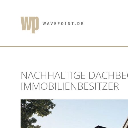
Zum
Inhalt
springen
NACHHALTIGE DACHB
IMMOBILIENBESITZER