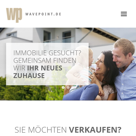
Zum
Inhalt
springen
IMMOBILIE GESUCHT?
HAUSVERKAUF
WAS IST IHR HAUS
GEMEINSAM FINDEN
GEPLANT?
WERT?
WIR
WIR BETREUEN SIE
VERKAUFEN SIE ZUM
IHR NEUES
ZUHAUSE
RUNDUM SICHER
RICHTIGEN PREIS
SIE MÖCHTEN
VERKAUFEN?